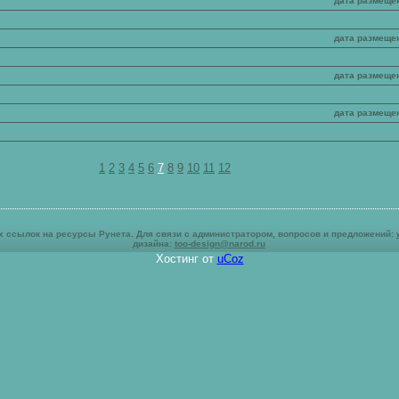
дата размеще
дата размеще
дата размеще
дата размеще
1
2
3
4
5
6
7
8
9
10
11
12
х ссылок на ресурсы Рунета. Для связи с администратором, вопросов и предложений:
дизайна:
too-design@narod.ru
Хостинг от
uCoz