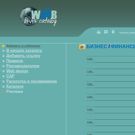
Каталог раб
Добавить в избранное
БИЗНЕС
/
ФИНАНС
В начало каталога
Добавить ссылку
URL:
Правила
Рекламодателям
Web design
URL:
САР
Р
аскрутка и продвижение
URL:
Каталоги
Реклама
URL:
URL:
URL: