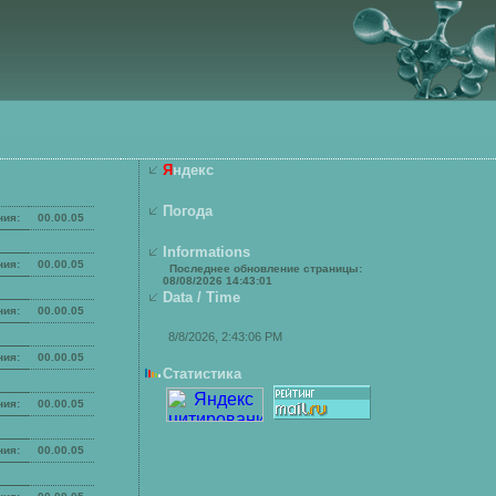
Я
ндекс
Погода
ния:
00.00.05
Information
s
ния:
00.00.05
Последнее обновление страницы:
08/08/2026 14:43:01
Data / Time
ния:
00.00.05
ния:
00.00.05
Статистика
ния:
00.00.05
ния:
00.00.05