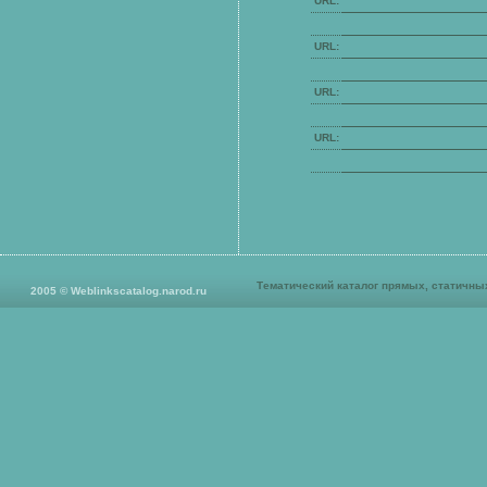
URL:
URL:
URL:
URL:
Тематический к
аталог прямых, статичны
2005
©
Weblinkscatalog.narod.ru