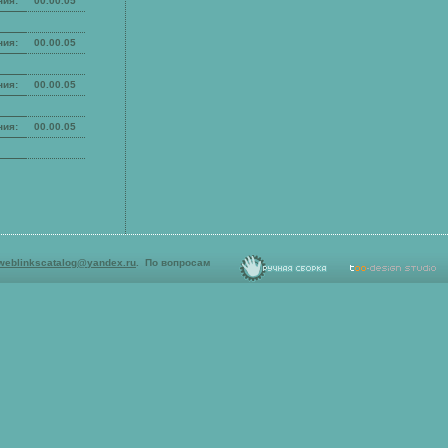
ния:
00.00.05
ния:
00.00.05
ния:
00.00.05
ния:
00.00.05
weblinkscatalog@yandex.ru
.
По вопросам