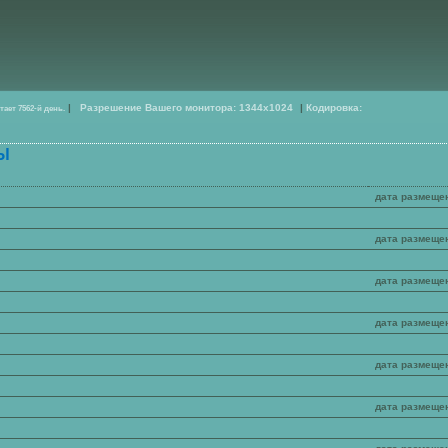
|
Разрешение Вашего монитора: 1344x1024
|
Кодировка:
отает
7562
-й день.
Ы
дата размеще
дата размеще
дата размеще
дата размеще
дата размеще
дата размеще