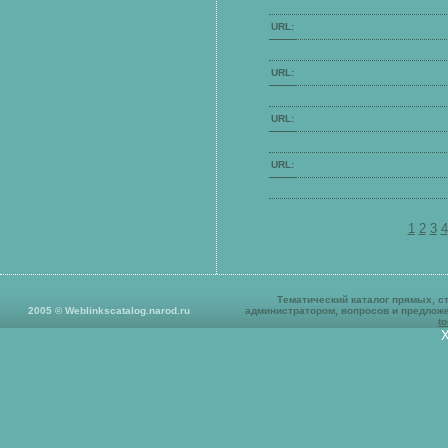
URL:
URL:
URL:
URL:
1
2
3
4
Тематический к
аталог прямых, с
2005
©
Weblinkscatalog.narod.ru
администратором, вопросов и предлож
t
Х