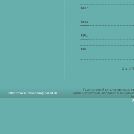
URL:
URL:
URL:
URL:
1
2
3
4
Тематический к
аталог прямых, с
2005
©
Weblinkscatalog.narod.ru
администратором, вопросов и предлож
t
Х